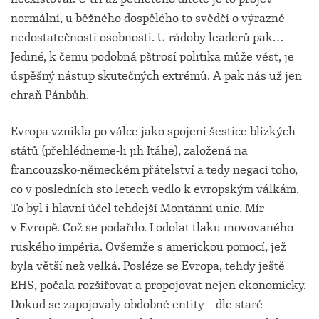
normální, u běžného dospělého to svědčí o výrazné
nedostatečnosti osobnosti. U rádoby leaderů pak…
Jediné, k čemu podobná pštrosí politika může vést, je
úspěšný nástup skutečných extrémů. A pak nás už jen
chraň Pánbůh.
Evropa vznikla po válce jako spojení šestice blízkých
států (přehlédneme-li jih Itálie), založená na
francouzsko-německém přátelství a tedy negaci toho,
co v posledních sto letech vedlo k evropským válkám.
To byl i hlavní účel tehdejší Montánní unie. Mír
v Evropě. Což se podařilo. I odolat tlaku inovovaného
ruského impéria. Ovšemže s americkou pomocí, jež
byla větší než velká. Posléze se Evropa, tehdy ještě
EHS, počala rozšiřovat a propojovat nejen ekonomicky.
Dokud se zapojovaly obdobné entity – dle staré