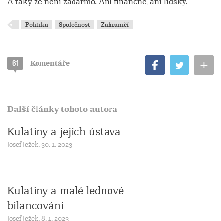
A taky že není zadarmo. Ani finančně, ani lidsky.
Politika
Společnost
Zahraničí
+
61
Komentáře
Další články tohoto autora
Kulatiny a jejich ústava
Josef Ježek, 30. 1. 2023
Kulatiny a malé lednové
bilancování
Josef Ježek, 8. 1. 2023