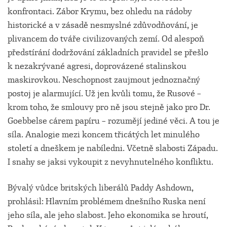
konfrontaci. Zábor Krymu, bez ohledu na rádoby
historické a v zásadě nesmyslné zdůvodňování, je
plivancem do tváře civilizovaných zemí. Od alespoň
předstírání dodržování základních pravidel se přešlo
k nezakrývané agresi, doprovázené stalinskou
maskirovkou. Neschopnost zaujmout jednoznačný
postoj je alarmující. Už jen kvůli tomu, že Rusové –
krom toho, že smlouvy pro ně jsou stejně jako pro Dr.
Goebbelse cárem papíru – rozumějí jediné věci. A tou je
síla. Analogie mezi koncem třicátých let minulého
století a dneškem je nabíledni. Včetně slabosti Západu.
I snahy se jaksi vykoupit z nevyhnutelného konfliktu.
Bývalý vůdce britských liberálů Paddy Ashdown,
prohlásil: Hlavním problémem dnešního Ruska není
jeho síla, ale jeho slabost. Jeho ekonomika se hroutí,