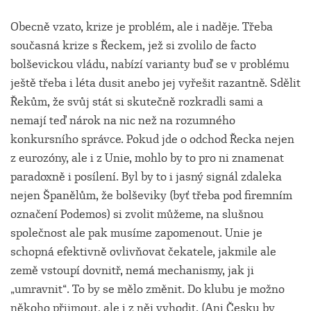
Obecně vzato, krize je problém, ale i naděje. Třeba
současná krize s Řeckem, jež si zvolilo de facto
bolševickou vládu, nabízí varianty buď se v problému
ještě třeba i léta dusit anebo jej vyřešit razantně. Sdělit
Řekům, že svůj stát si skutečně rozkradli sami a
nemají teď nárok na nic než na rozumného
konkursního správce. Pokud jde o odchod Řecka nejen
z eurozóny, ale i z Unie, mohlo by to pro ni znamenat
paradoxně i posílení. Byl by to i jasný signál zdaleka
nejen Španělům, že bolševiky (byť třeba pod firemním
označení Podemos) si zvolit můžeme, na slušnou
společnost ale pak musíme zapomenout. Unie je
schopná efektivně ovlivňovat čekatele, jakmile ale
země vstoupí dovnitř, nemá mechanismy, jak ji
„umravnit“. To by se mělo změnit. Do klubu je možno
někoho přijmout, ale i z něj vyhodit. (Ani Česku by