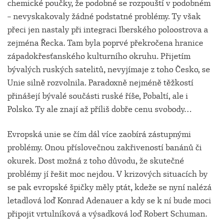
chemické poučky, že podobné se rozpouští v podobném
– nevyskakovaly žádné podstatné problémy. Ty však
přeci jen nastaly při integraci Iberského poloostrova a
zejména Řecka. Tam byla poprvé překročena hranice
západokřesťanského kulturního okruhu. Přijetím
bývalých ruských satelitů, nevyjímaje z toho Česko, se
Unie silně rozvolnila. Paradoxně nejméně těžkostí
přinášejí bývalé součásti ruské říše, Pobaltí, ale i
Polsko. Ty ale znají až příliš dobře cenu svobody…
Evropská unie se čím dál více zaobírá zástupnými
problémy. Onou příslovečnou zakřiveností banánů či
okurek. Dost možná z toho důvodu, že skutečné
problémy jí řešit moc nejdou. V krizových situacích by
se pak evropské špičky měly ptát, kdeže se nyní nalézá
letadlová loď Konrad Adenauer a kdy se k ní bude moci
připojit vrtulníková a výsadková loď Robert Schuman.