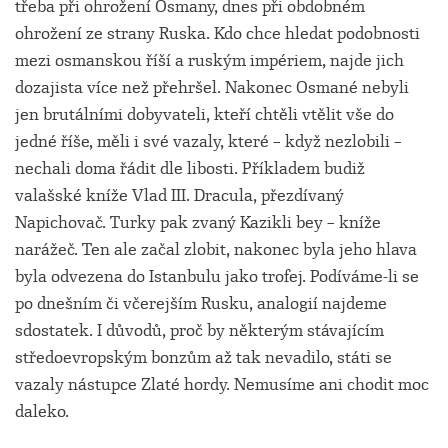
třeba při ohrožení Osmany, dnes při obdobném
ohrožení ze strany Ruska. Kdo chce hledat podobnosti
mezi osmanskou říší a ruským impériem, najde jich
dozajista více než přehršel. Nakonec Osmané nebyli
jen brutálními dobyvateli, kteří chtěli vtělit vše do
jedné říše, měli i své vazaly, které – když nezlobili –
nechali doma řádit dle libosti. Příkladem budiž
valašské kníže Vlad III. Dracula, přezdívaný
Napichovač. Turky pak zvaný Kazikli bey – kníže
narážeč. Ten ale začal zlobit, nakonec byla jeho hlava
byla odvezena do Istanbulu jako trofej. Podíváme-li se
po dnešním či včerejším Rusku, analogií najdeme
sdostatek. I důvodů, proč by některým stávajícím
středoevropským bonzům až tak nevadilo, státi se
vazaly nástupce Zlaté hordy. Nemusíme ani chodit moc
daleko.