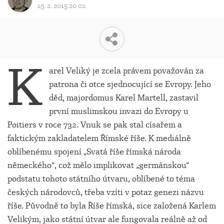
15. 2. 2015 20:02
K
arel Veliký je zcela právem považován za
patrona či otce sjednocující se Evropy. Jeho
děd, majordomus Karel Martell, zastavil
první muslimskou invazi do Evropy u
Poitiers v roce 732. Vnuk se pak stal císařem a
faktickým zakladatelem Římské říše. K mediálně
oblíbenému spojení „Svatá říše římská národa
německého“, což mělo implikovat „germánskou“
podstatu tohoto státního útvaru, oblíbené to téma
českých národovců, třeba vzíti v potaz genezi názvu
říše. Původně to byla Říše římská, sice založená Karlem
Velikým, jako státní útvar ale fungovala reálně až od