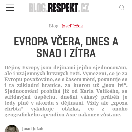
Respekt
Vy
Blog |
Josef Ježek
EVROPA VČERA, DNES A
SNAD I ZÍTRA
Dějiny Evropy jsou dějinami jejího sjednocování,
ale i vzájemných krvavých řeží. Vymezení, co je za
Evropu považováno, se s časem mění, posunuje se
i ta základní hranice, za kterou už „jsou lvi“.
Sjednocování probíhá již od Karla Velikého, se
střídavými úspěchu, dnešní váhavý průběh je
tedy plně v akordu s dějinami. Vždy ale „zpoza
chrbta“ vykukuje otázka, co z onoho
geografického apendixu Asie nakonec zůstane.
Josef Ježek