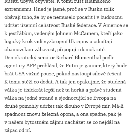
Rusku ubývá obyvatel. K tomu růst islámského
extremismu. Hned je jasné, proč se v Rusku tolik
obávají toho, že by se nemuselo podařit i v budoucnu
udržet územní celistvost Ruské federace. V Americe se
k jestřábům, vedeným Johnem McCainem, kteří jako
logický krok vidí vyzbrojení Ukrajiny a odmítají
obamovskou váhavost, připojují i demokraté.
Demokratický senátor Richard Blumenthal podle
agentury AFP prohlásil, že Putin je gauner, který bude
brát USA vážně pouze, pokud nastoupí silové řešení.
K tomu stěží co dodat. A tak jen opakujme, že studená
válka je tisíckrát lepší než ta horká a právě studená
válka na jedné straně a sjednocující se Evropa na
druhé pomohly udržet tak dlouho v Evropě mír. Má-li
spadnout znovu železná opona, a ona spadne, pak je
v našem bytostném zájmu nacházet se co nejdál na
západ od ní.