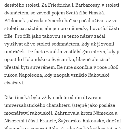
desátého století. Za Friedricha I. Barbarossy, v století
dvanáctém, se zavedl pojem Svatá říše římská.
Přídomek „národa německého“ se počal užívat až ve
století patnáctém, ale jen pro německy hovořící části
říše. Pro říši jako takovou se tento název začal
využívat až ve století sedmnáctém, kdy už jí zvonil
umíráček. De facto zanikla vestfálským mírem, kdy ji
opustilo Holandsko a Švýcarsko, hlavně ale císař
přestal býti suverénem. De iure skončila v roce 1806
rukou Napoleona, kdy naopak vzniklo Rakouské
císařství.
Říše římská byla vždy nadnárodním útvarem,
universalistického charakteru (stejně jako posléze
mocnářství rakouské). Zahrnovala krom Německa a
Nizozemí i části Francie, Švýcarsko, Rakousko, dnešní
Slovinsko a severní Itálii. A taky české království, jež