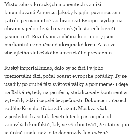
Místo toho v kritických momentech vzhlíží
k nemilované Americe. Jakoby k jejím povinnostem
patřilo permanentně zachraňovat Evropu. Výdaje na
obranu v jednotlivých evropských státech hovoří
jasnou řečí. Rozdíly mezi oběma kontinenty jsou
markantní i v současné ukrajinské krizi. A to i za
stávajícího slabošského amerického presidenta.
Ruský imperialismus, dalo by se říci i v jeho
premortální fázi, počal bourat evropské pořádky. Ty se
usadily po druhé fázi světové války a pomineme-li děje
na Balkáně, tedy na periferii, stabilizovaly kontinent a
vytvořily zdání ospalé bezpečnosti. Dokonce i v časech
rudého Kremlu, třeba zdůraznit. Moskva však
v posledních asi tak deseti letech postoupila od
zamrzlých konfliktů, kdy se všichni tváří, že status quo
je úplně jinak, než je to doopravdy, k otevřené