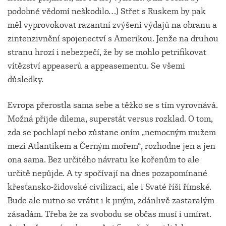
podobné vědomí neškodilo…) Střet s Ruskem by pak
měl vyprovokovat razantní zvýšení výdajů na obranu a
zintenzivnění spojenectví s Amerikou. Jenže na druhou
stranu hrozí i nebezpečí, že by se mohlo petrifikovat
vítězství appeaserů a appeasementu. Se všemi
důsledky.
Evropa přerostla sama sebe a těžko se s tím vyrovnává.
Možná přijde dilema, superstát versus rozklad. O tom,
zda se pochlapí nebo zůstane oním „nemocným mužem
mezi Atlantikem a Černým mořem“, rozhodne jen a jen
ona sama. Bez určitého návratu ke kořenům to ale
určitě nepůjde. A ty spočívají na dnes pozapomínané
křesťansko-židovské civilizaci, ale i Svaté říši římské.
Bude ale nutno se vrátit i k jiným, zdánlivě zastaralým
zásadám. Třeba že za svobodu se občas musí i umírat.