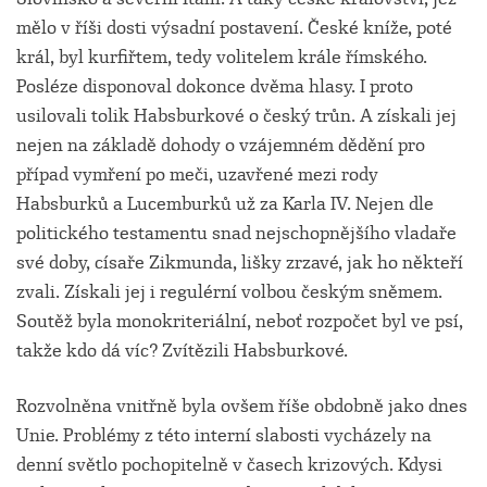
mělo v říši dosti výsadní postavení. České kníže, poté
král, byl kurfiřtem, tedy volitelem krále římského.
Posléze disponoval dokonce dvěma hlasy. I proto
usilovali tolik Habsburkové o český trůn. A získali jej
nejen na základě dohody o vzájemném dědění pro
případ vymření po meči, uzavřené mezi rody
Habsburků a Lucemburků už za Karla IV. Nejen dle
politického testamentu snad nejschopnějšího vladaře
své doby, císaře Zikmunda, lišky zrzavé, jak ho někteří
zvali. Získali jej i regulérní volbou českým sněmem.
Soutěž byla monokriteriální, neboť rozpočet byl ve psí,
takže kdo dá víc? Zvítězili Habsburkové.
Rozvolněna vnitřně byla ovšem říše obdobně jako dnes
Unie. Problémy z této interní slabosti vycházely na
denní světlo pochopitelně v časech krizových. Kdysi