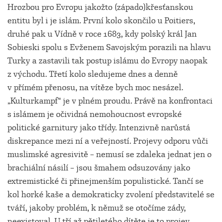
Hrozbou pro Evropu jakožto (západo)křesťanskou
entitu byl i je islám. První kolo skončilo u Poitiers,
druhé pak u Vídně v roce 1683, kdy polský král Jan
Sobieski spolu s Evženem Savojským porazili na hlavu
Turky a zastavili tak postup islámu do Evropy naopak
z východu. Třetí kolo sledujeme dnes a denně
v přímém přenosu, na vítěze bych moc nesázel.
„Kulturkampf“ je v plném proudu. Právě na konfrontaci
s islámem je očividná nemohoucnost evropské
politické garnitury jako třídy. Intenzivně narůstá
diskrepance mezi ní a veřejností. Projevy odporu vůči
muslimské agresivitě – nemusí se zdaleka jednat jen o
brachiální násilí – jsou šmahem odsuzovány jako
extremistické či přinejmenším populistické. Tančí se
kol horké kaše a demokraticky zvolení představitelé se
tváří, jakoby problém, k němuž se otočíme zády,
neexistoval. U tří až pětiletého dítěte je to projev