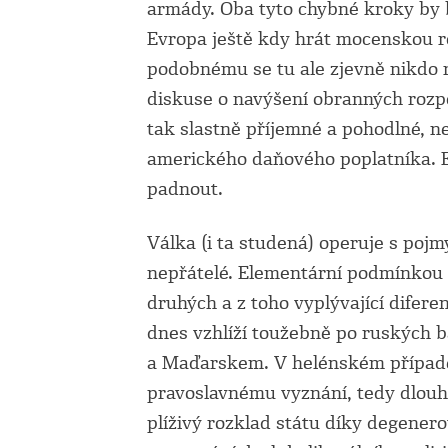
armády. Oba tyto chybné kroky by b
Evropa ještě kdy hrát mocenskou roli
podobnému se tu ale zjevně nikdo 
diskuse o navýšení obranných rozp
tak slastně příjemné a pohodlné, n
amerického daňového poplatníka. E
padnout.
Válka (i ta studená) operuje s pojm
nepřátelé. Elementární podmínkou 
druhých a z toho vyplývající difere
dnes vzhlíží toužebně po ruských 
a Maďarskem. V helénském případě s
pravoslavnému vyznání, tedy dlouh
plíživý rozklad státu díky degene