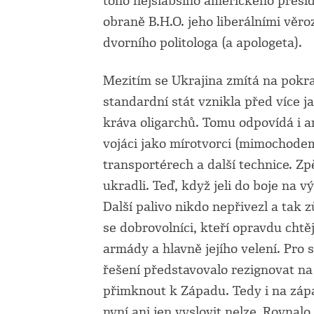
toho nejslabšího amerického pres
obraně B.H.O. jeho liberálními věr
dvorního politologa (a apologeta).
Mezitím se Ukrajina zmítá na pokraji
standardní stát vznikla před více ja
kráva oligarchů. Tomu odpovídá i a
vojáci jako mírotvorci (mimochode
transportérech a další technice. Zp
ukradli. Teď, když jeli do boje na v
Další palivo nikdo nepřivezl a tak z
se dobrovolníci, kteří opravdu chtěj
armády a hlavně jejího velení. Pro
řešení představovalo rezignovat na
přimknout k Západu. Tedy i na záp
nyní ani jen vyslovit nelze. Rovnalo 