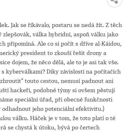
lek. Jak se říkávalo, postaru se nedá žít. Z těch
 zlepšovák, válka hybridní, aspoň válku jako
 připomíná. Ale co si počít s dříve al-Káidou,
rický president to zkouší řešit drony a
ice dojem, že něco dělá, ale to je asi tak vše.
s kyberválkami? Díky závislosti na počítačích
 „zhroutit“ touto cestou, nemusí padnout ani
 ruští hackeři, podobné týmy si ovšem pěstují
áme speciální úřad, při obecné funkčnosti
ky odhadnout jeho potenciální efektivitu.)
lou válku. Háček je v tom, že toto platí o té
terá se chystá k útoku, bývá po čertech