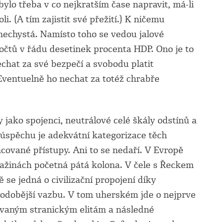
ylo třeba v co nejkratším čase napravit, má-li
. (A tím zajistit své přežití.) K ničemu
nechystá. Namísto toho se vedou jalové
očtů v řádu desetinek procenta HDP. Ono je to
echat za své bezpečí a svobodu platit
ventuelně ho nechat za totéž chrabře
y jako spojenci, neutrálové celé škály odstínů a
úspěchu je adekvátní kategorizace těch
ncované přístupy. Ani to se nedaří. V Evropě
bažinách početná pátá kolona. V čele s Řeckem
e jedná o civilizační propojení díky
odobější vazbu. V tom uherském jde o nejprve
rovaným stranickým elitám a následné