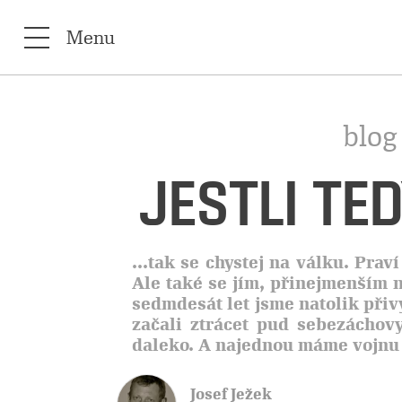
Menu
blog
JESTLI TE
...tak se chystej na válku. Prav
Ale také se jím, přinejmenším 
sedmdesát let jsme natolik při
začali ztrácet pud sebezáchov
daleko. A najednou máme vojnu 
Josef Ježek