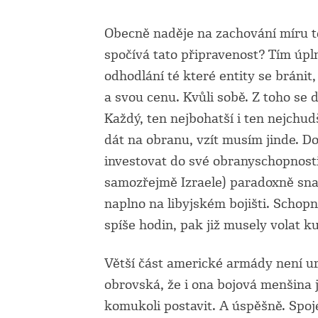
Obecně naděje na zachování míru te
spočívá tato připravenost? Tím úpln
odhodlání té které entity se bránit
a svou cenu. Kvůli sobě. Z toho se d
Každý, ten nejbohatší i ten nejchu
dát na obranu, vzít musím jinde. D
investovat do své obranyschopnosti
samozřejmě Izraele) paradoxně sna
naplno na libyjském bojišti. Schopn
spíše hodin, pak již musely volat 
Větší část americké armády není ur
obrovská, že i ona bojová menšina 
komukoli postavit. A úspěšně. Spoje