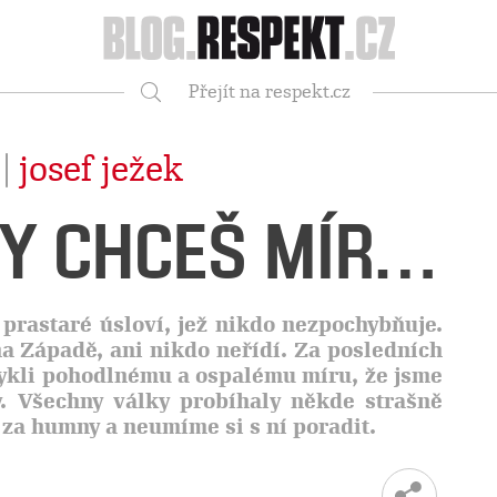
Respekt
Přejít na respekt.cz
Vyhledávání
 |
josef ježek
DY CHCEŠ MÍR…
í prastaré úsloví, jež nikdo nezpochybňuje.
na Západě, ani nikdo neřídí. Za posledních
vykli pohodlnému a ospalému míru, že jsme
y. Všechny války probíhaly někde strašně
za humny a neumíme si s ní poradit.