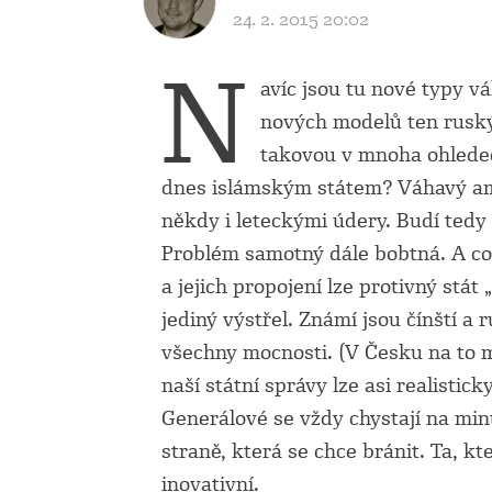
24. 2. 2015 20:02
N
avíc jsou tu nové typy vá
nových modelů ten ruský
takovou v mnoha ohledech
dnes islámským státem? Váhavý ame
někdy i leteckými údery. Budí tedy s
Problém samotný dále bobtná. A co 
a jejich propojení lze protivný stát
jediný výstřel. Známí jsou čínští a
všechny mocnosti. (V Česku na to m
naší státní správy lze asi realistic
Generálové se vždy chystají na minu
straně, která se chce bránit. Ta, k
inovativní.