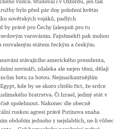
ckého vůdce. Studoval i v Oxfordu, jen tak
užby bylo před pár dny položení květin
ku sovětských vojáků, padlých
 by právě pro Čechy (alespoň pro tu
opravdovým varováním. Fajnšmekři pak mohou
 a rozvaleným státem řeckým a českým.
 panování stávajícího amerického presidenta,
ními novináři, zdaleka ale nejen těmi, dělají
ojencům botu za botou. Nejmarkantnějším
Egypt, kde by se skoro chtělo říct, že srdce
limského bratrstva. Či Izrael, jediný stát v
tečně spolehnout. Nakonec dle obecně
tální ruskou agresí právě Putinova snaha
ním obdobím jednoho z nejslabších, ne-li vůbec