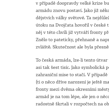
v případě doopravdy velké krize b
armádu znovu postaví. Jako již něko
dějstvích války světové. Ta nejdůlež
útoku na Dvojčata hovořil v české te
něj v této chvíli již vytváří front
Znělo to pateticky, přehnaně a na
zvláště. Skutečnost ale byla přesn
To česká armáda, lze-li tento útva
asi tak šest tisíc. Jako symbolick
zahraniční mise to stačí. V případ
(ti o něco dříve narození je ještě ma
fronty mezi dvěma okresními městy
armád je na tom lépe, ale jen o ně
radostně škrtali v rozpočtech na o