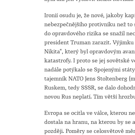
Ironií osudu je, že nové, jakoby k
nebezpečnějšího protivníku než to st
do opravdového rizika se snažil nec
president Truman zarazit. Výjimku
Nikita“, který byl opravdovým avan
katastrofy. I proto se jej sovětské
nadále potýkalo se Spojenými státy 
tajemník NATO Jens Stoltenberg (m
Ruskem, tedy SSSR, se dalo dohodnou
novou Rus neplatí. Tím větší hrozbu
Evropa se ocitla ve válce, kterou 
dostala na hranu, na kterou by se al
později. Poměry se celosvětově měn