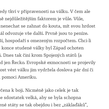
dy tkví v připravenosti na válku. V čem ale
ě nejdůležitějším faktorem je vůle. Vůle,
, nenechat se zahnat do kouta, mít svou hrdost
ál odvozuje vše další. Prvně jsou to peníze.
dší, hospodaří s omezeným rozpočtem. Chci-li
o konce studené války byl Západ ochoten
. Dnes tak činí krom Spojených států (a
d jen Řecko. Evropské exmocnosti se projevily
ost vést válku jim vydržela doslova pár dní či
ku pomoci Ameriku.
čena k boji. Nicméně jako celek je tak
je sdostatek velká, aby se byla schopna
né státy se tak obejdou i bez „záklaďáků“,