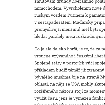
zmutování druhdy liberálního politi
mimochodem. Vyvrcholením nové dr
ruským vožděm Putinem k památní
v šestapadesátém. Maďarský případ
přemýšlivější menšinu) měl býti 
hledat paralely mezi rozkradeným
Co je ale daleko horší, je to, že za
vroucně vzývaného i českými liberál
Spojené státy v postojích vůči sp
příkladem budiž téměř již ztracený 
bývalého muslima bije na straně Mus
oblasti, na nějž se USA mohly sku
rozšířeného názoru stojí za momen
využít času, jenž je vymezen funkč