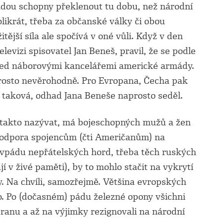
udou schopny překlenout tu dobu, než národní
likrát, třeba za občanské války či obou
itější síla ale spočívá v oné vůli. Když v den
levizi spisovatel Jan Beneš, pravil, že se podle
y před náborovými kancelářemi americké armády.
prosto nevěrohodně. Pro Evropana, Čecha pak
ě taková, odhad Jana Beneše naprosto seděl.
r takto nazývat, má bojeschopných mužů a žen
á podpora spojencům (čti Američanům) na
ě vpádu nepřátelských hord, třeba těch ruských
jí v živé paměti), by to mohlo stačit na vykrytí
. Na chvíli, samozřejmě. Většina evropských
co. Po (dočasném) pádu železné opony všichni
branu a až na výjimky rezignovali na národní