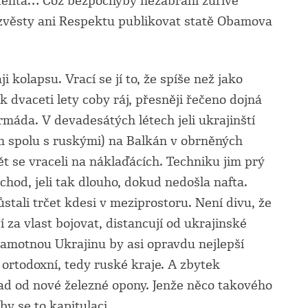
identa… Což bezpochyby nezabrání zuřivé
ozvěsty ani Respektu publikovat statě Obamova
 kolapsu. Vrací se jí to, že spíše než jako
k dvaceti lety coby ráj, přesněji řečeno dojná
rmáda. V devadesátých létech jeli ukrajinští
m spolu s ruskými) na Balkán v obrněných
ět se vraceli na náklaďácích. Techniku jim prý
ýchod, jeli tak dlouho, dokud nedošla nafta.
ůstali trčet kdesi v meziprostoru. Není divu, že
í za vlast bojovat, distancují od ukrajinské
 samotnou Ukrajinu by asi opravdu nejlepší
 ortodoxní, tedy ruské kraje. A zbytek
ad od nové železné opony. Jenže něco takového
by se to kapitulaci.