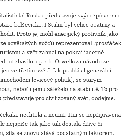
apitalistické Rusko, představuje svým způsobem
aré bolševické. I Stalin byl velice opatrný a
hodit. Proto jej mohl energický protivník jako
 ze sovětských vožďů reprezentoval „prosťáček
turistou a svět zahnal na pokraj jaderné
 vedení zbavilo a podle Orwellova návodu se
jen ve třetím světě. Jak prohlásil generální
imochodem levicový politik), se starým
t, neboť i jemu záleželo na stabilitě. To pro
 představuje pro civilizovaný svět, dodejme.
nečekala, nechtěla a neumí. Tím se nepřipravena
e nejspíše tak jako tak dostala dříve či
í, síla se znovu stává podstatným faktorem.